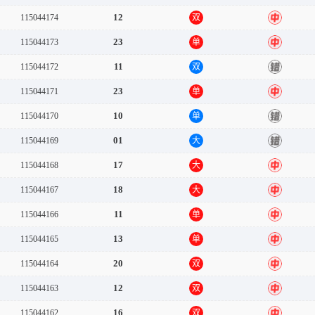
12
115044174
双
中
23
115044173
单
中
11
115044172
双
错
23
115044171
单
中
10
115044170
单
错
01
115044169
大
错
17
115044168
大
中
18
115044167
大
中
11
115044166
单
中
13
115044165
单
中
20
115044164
双
中
12
115044163
双
中
16
115044162
双
中