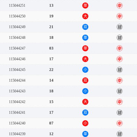
13
115044251
单
中
19
115044250
大
中
21
115044249
双
错
18
115044248
单
错
03
115044247
单
中
17
115044246
大
中
22
115044245
小
错
14
115044244
双
中
18
115044243
小
错
15
115044242
大
中
17
115044241
双
错
07
115044240
小
中
12
115044239
单
错