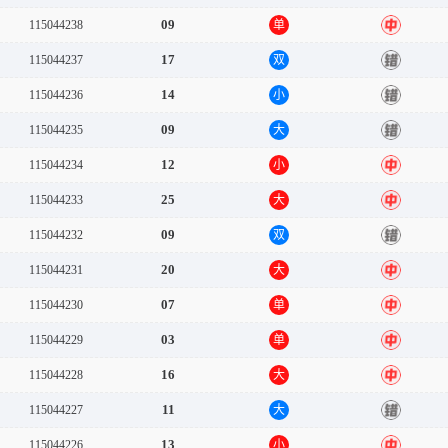
09
115044238
单
中
17
115044237
双
错
14
115044236
小
错
09
115044235
大
错
12
115044234
小
中
25
115044233
大
中
09
115044232
双
错
20
115044231
大
中
07
115044230
单
中
03
115044229
单
中
16
115044228
大
中
11
115044227
大
错
13
115044226
小
中