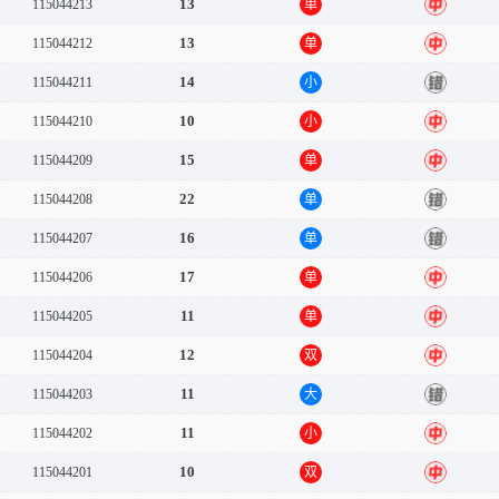
13
115044213
单
中
13
115044212
单
中
14
115044211
小
错
10
115044210
小
中
15
115044209
单
中
22
115044208
单
错
16
115044207
单
错
17
115044206
单
中
11
115044205
单
中
12
115044204
双
中
11
115044203
大
错
11
115044202
小
中
10
115044201
双
中