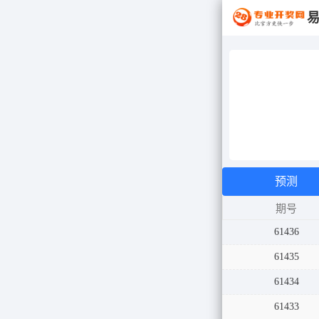
预测
期号
61436
61435
61434
61433