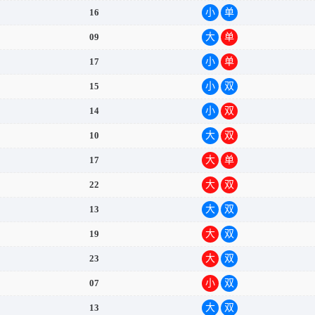
16
小
单
09
大
单
17
小
单
15
小
双
14
小
双
10
大
双
17
大
单
22
大
双
13
大
双
19
大
双
23
大
双
07
小
双
13
大
双