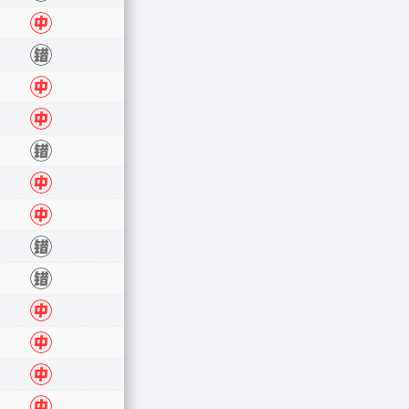
中
错
中
中
错
中
中
错
错
中
中
中
中