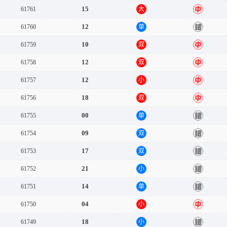
15
61761
大
中
12
61760
单
错
10
61759
双
中
12
61758
双
中
12
61757
小
中
18
61756
双
中
00
61755
单
错
09
61754
双
错
17
61753
双
错
21
61752
小
错
14
61751
单
错
04
61750
小
中
18
61749
小
错