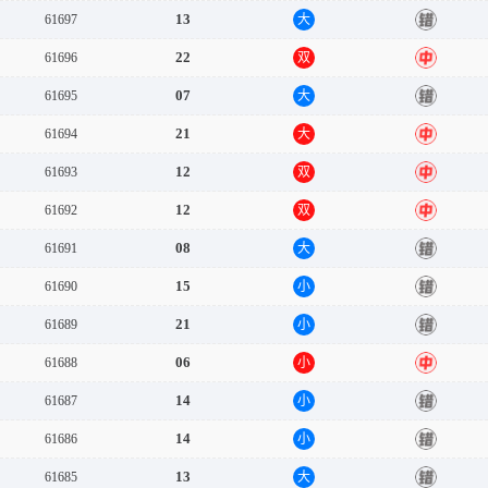
13
61697
大
错
22
61696
双
中
07
61695
大
错
21
61694
大
中
12
61693
双
中
12
61692
双
中
08
61691
大
错
15
61690
小
错
21
61689
小
错
06
61688
小
中
14
61687
小
错
14
61686
小
错
13
61685
大
错