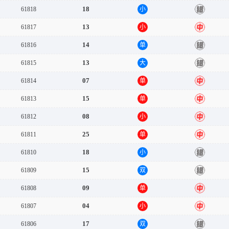
18
61818
小
错
13
61817
小
中
14
61816
单
错
13
61815
大
错
07
61814
单
中
15
61813
单
中
08
61812
小
中
25
61811
单
中
18
61810
小
错
15
61809
双
错
09
61808
单
中
04
61807
小
中
17
61806
双
错