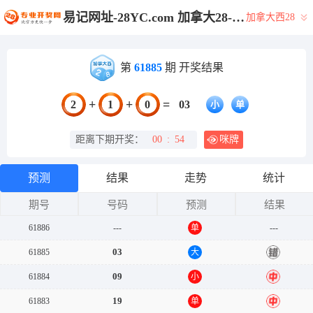
易记网址-28YC.com 加拿大28-加拿大28预测|28在线预测咪牌查询|加拿大PC结果查询|加拿大PC在线预测_专注研究咪牌_加拿大PC28_官方!
加拿大西28
第
61885
期 开奖结果
+
+
=
2
1
0
03
小
单
距离下期开奖：
00
:
54
咪牌
预测
结果
走势
统计
期号
号码
预测
结果
61886
---
单
---
03
61885
大
错
09
61884
小
中
19
61883
单
中