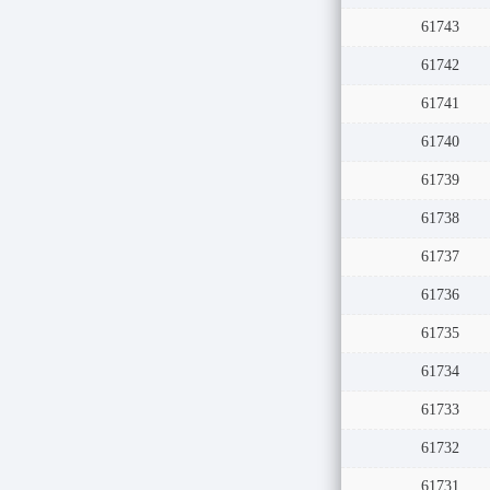
61743
61742
61741
61740
61739
61738
61737
61736
61735
61734
61733
61732
61731