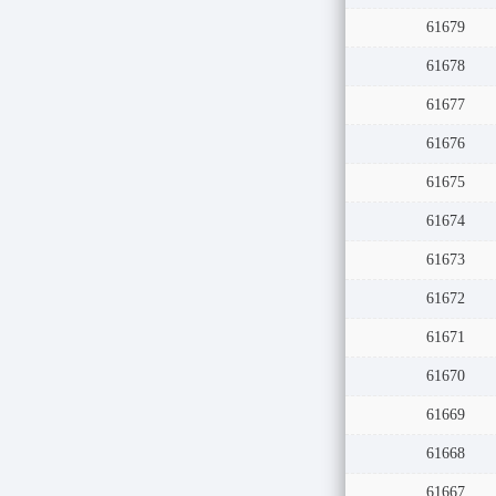
61679
61678
61677
61676
61675
61674
61673
61672
61671
61670
61669
61668
61667