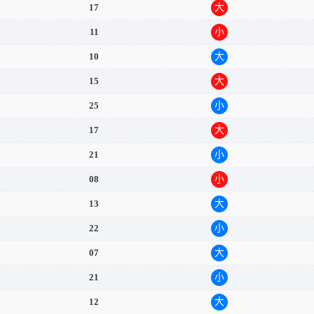
17
大
11
小
10
大
15
大
25
小
17
大
21
小
08
小
13
大
22
小
07
大
21
小
12
大