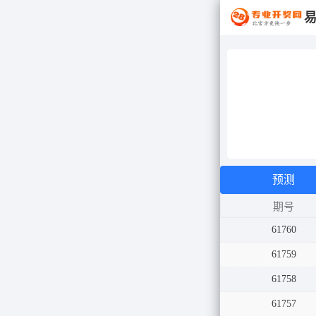
预测
期号
61760
61759
61758
61757