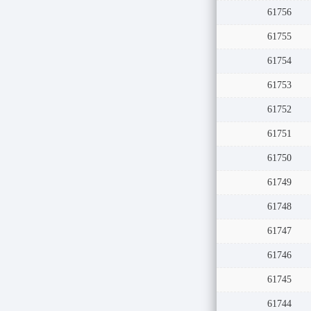
61756
61755
61754
61753
61752
61751
61750
61749
61748
61747
61746
61745
61744