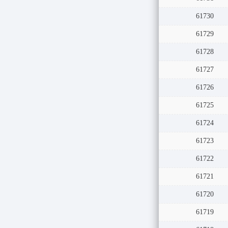
61730
61729
61728
61727
61726
61725
61724
61723
61722
61721
61720
61719