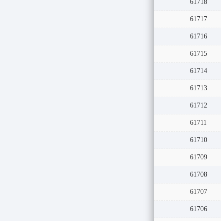
61718
61717
61716
61715
61714
61713
61712
61711
61710
61709
61708
61707
61706