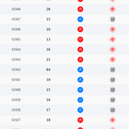
20
61948
大
中
15
61947
小
错
16
61946
大
中
13
61945
小
中
16
61944
大
中
22
61943
大
中
04
61942
大
错
10
61941
大
错
15
61940
小
错
16
61939
小
错
17
61938
小
错
18
61937
大
中