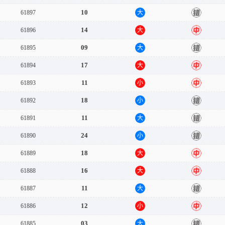
10
61897
大
错
14
61896
大
中
09
61895
大
错
17
61894
大
中
11
61893
小
中
18
61892
小
错
11
61891
大
错
24
61890
小
错
18
61889
大
中
16
61888
大
中
11
61887
大
错
12
61886
小
中
03
61885
大
错