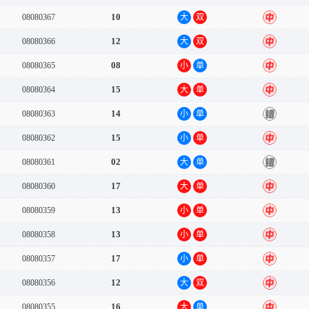
10
08080367
大
双
中
12
08080366
大
双
中
08
08080365
小
单
中
15
08080364
大
单
中
14
08080363
小
单
错
15
08080362
小
单
中
02
08080361
大
单
错
17
08080360
大
单
中
13
08080359
小
单
中
13
08080358
小
单
中
17
08080357
小
单
中
12
08080356
大
双
中
16
08080355
大
单
中