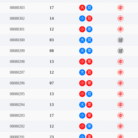
17
08080303
大
双
中
14
08080302
小
双
中
12
08080301
小
单
中
03
08080300
大
双
错
08
08080299
大
单
错
13
08080298
小
单
中
12
08080297
大
双
中
07
08080296
小
单
中
13
08080295
小
双
中
13
08080294
大
单
中
17
08080293
小
单
中
12
08080292
小
单
中
23
08080291
小
单
中