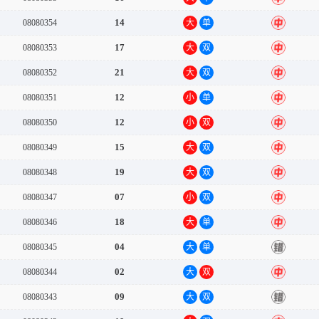
14
08080354
大
单
中
17
08080353
大
双
中
21
08080352
大
双
中
12
08080351
小
单
中
12
08080350
小
双
中
15
08080349
大
双
中
19
08080348
大
双
中
07
08080347
小
双
中
18
08080346
大
单
中
04
08080345
大
单
错
02
08080344
大
双
中
09
08080343
大
双
错