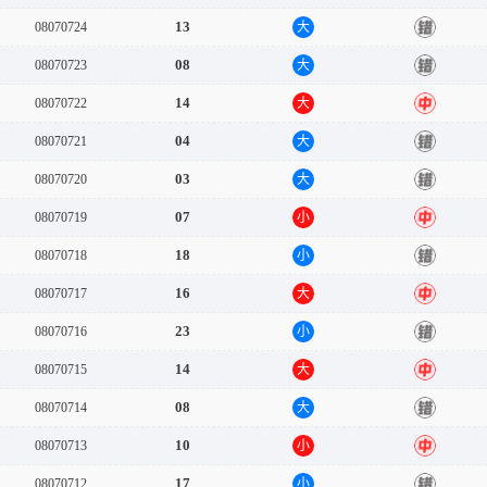
13
08070724
大
错
08
08070723
大
错
14
08070722
大
中
04
08070721
大
错
03
08070720
大
错
07
08070719
小
中
18
08070718
小
错
16
08070717
大
中
23
08070716
小
错
14
08070715
大
中
08
08070714
大
错
10
08070713
小
中
17
08070712
小
错