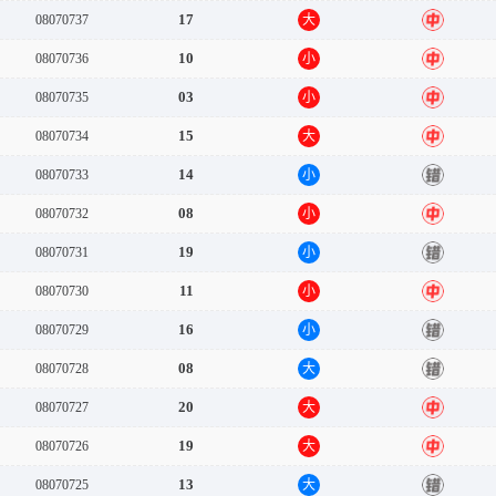
17
08070737
大
中
10
08070736
小
中
03
08070735
小
中
15
08070734
大
中
14
08070733
小
错
08
08070732
小
中
19
08070731
小
错
11
08070730
小
中
16
08070729
小
错
08
08070728
大
错
20
08070727
大
中
19
08070726
大
中
13
08070725
大
错