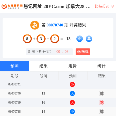
易记网址-28YC.com 加拿大28-加拿大28预测|28在线预测咪牌查询|加拿大PC结果查询|加拿大PC在线预测_专注研究咪牌_加拿大PC28_官方!
比特币28
第
08070740
期 开奖结果
+
+
=
8
3
2
13
小
单
距离下期开奖：
00
:
08
咪牌
预测
结果
走势
统计
期号
号码
预测
结果
08070741
---
小
---
双
13
08070740
大
错
16
08070739
大
中
14
08070738
小
错