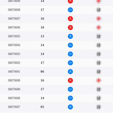
14
08070699
大
中
17
08070698
小
错
16
08070697
大
中
18
08070696
大
中
13
08070695
大
错
14
08070694
小
错
14
08070693
小
错
17
08070692
小
错
06
08070691
大
错
16
08070690
大
中
17
08070689
小
错
14
08070688
小
错
05
08070687
大
错