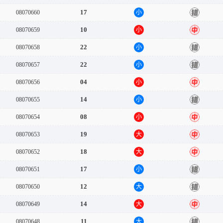
17
08070660
小
错
10
08070659
小
中
22
08070658
小
错
22
08070657
小
错
04
08070656
小
中
14
08070655
小
错
08
08070654
小
中
19
08070653
大
中
18
08070652
大
中
17
08070651
小
错
12
08070650
大
错
14
08070649
大
中
11
08070648
大
错