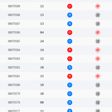
12
08070589
小
中
13
08070588
大
错
13
08070587
大
错
04
08070586
小
中
24
08070585
小
错
14
08070584
大
中
12
08070583
小
中
10
08070582
大
错
15
08070581
大
中
19
08070580
小
错
18
08070579
小
错
08
08070578
大
错
12
08070577
大
错