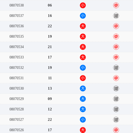
06
08070538
小
中
16
08070537
小
错
22
08070536
大
中
19
08070535
大
中
21
08070534
大
中
17
08070533
大
中
19
08070532
小
错
11
08070531
小
中
13
08070530
大
错
09
08070529
大
错
12
08070528
大
错
22
08070527
小
错
17
08070526
大
中