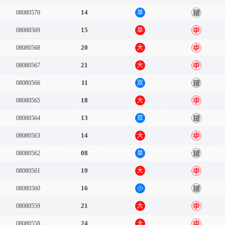
14
08080570
单
错
15
08080569
单
中
20
08080568
大
中
21
08080567
大
中
11
08080566
双
错
18
08080565
大
中
13
08080564
双
错
14
08080563
大
中
08
08080562
单
错
19
08080561
大
中
16
08080560
小
错
21
08080559
大
中
24
08080558
大
中