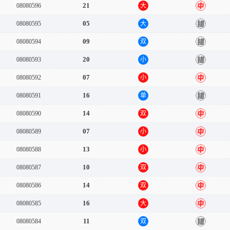
21
08080596
大
中
05
08080595
大
错
09
08080594
双
错
20
08080593
小
错
07
08080592
小
中
16
08080591
单
错
14
08080590
双
中
07
08080589
小
中
13
08080588
小
中
10
08080587
双
中
14
08080586
双
中
16
08080585
大
中
11
08080584
双
错