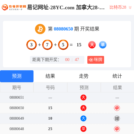
易记网址-28YC.com 加拿大28-加拿大28预测|28在线预测咪牌查询|加拿大PC结果查询|加拿大PC在线预测_专注研究咪牌_加拿大PC28_官方!
比特币28
第
08080650
期 开奖结果
+
+
=
3
7
5
15
大
单
距离下期开奖：
00
:
47
咪牌
预测
结果
走势
统计
期号
号码
预测
结果
08080651
---
大
---
15
08080650
大
中
10
08080649
大
错
25
08080648
单
中