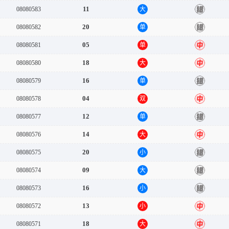
11
08080583
大
错
20
08080582
单
错
05
08080581
单
中
18
08080580
大
中
16
08080579
单
错
04
08080578
双
中
12
08080577
单
错
14
08080576
大
中
20
08080575
小
错
09
08080574
大
错
16
08080573
小
错
13
08080572
小
中
18
08080571
大
中