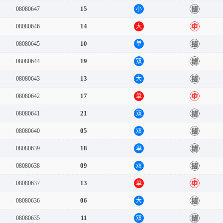
15
08080647
小
错
14
08080646
大
中
10
08080645
单
错
19
08080644
双
错
13
08080643
大
错
17
08080642
单
中
21
08080641
双
错
05
08080640
双
错
18
08080639
单
错
09
08080638
双
错
13
08080637
单
中
06
08080636
大
错
11
08080635
双
错