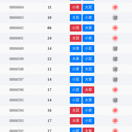
11
08060604
小单
大双
中
10
08060603
大双
小单
错
06
08060602
小双
大单
中
24
08060601
大双
小单
中
14
08060600
大单
小双
错
22
08060599
大单
小双
错
12
08060598
小单
大双
错
14
08060597
小双
大单
错
17
08060596
小双
大单
中
14
08060595
小双
大单
错
16
08060594
大双
小单
中
17
08060593
大单
小双
中
17
08060592
小双
大单
中