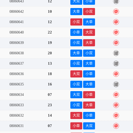
12
08060643
大双
小单
错
10
08060642
大单
小双
中
12
08060641
小双
大单
中
22
08060640
小单
大双
中
19
08060639
小双
大单
中
20
08060638
大单
小双
错
13
08060637
小双
大单
错
18
08060636
大双
小单
中
16
08060635
小双
大单
错
07
08060634
大双
小单
中
23
08060633
小双
大单
中
14
08060632
大双
小单
中
07
08060631
小单
大双
中