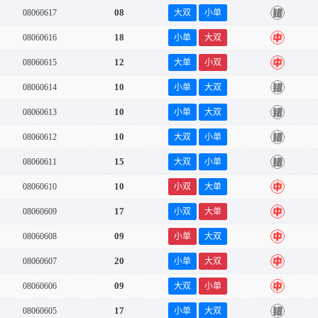
08
08060617
大双
小单
错
18
08060616
小单
大双
中
12
08060615
大单
小双
中
10
08060614
小单
大双
错
10
08060613
小单
大双
错
10
08060612
大双
小单
错
15
08060611
大双
小单
错
10
08060610
小双
大单
中
17
08060609
小双
大单
中
09
08060608
小单
大双
中
20
08060607
小单
大双
中
09
08060606
大双
小单
中
17
08060605
小单
大双
错