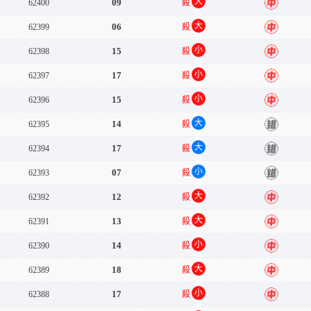
大
09
62400
殺
中
双
大
06
62399
殺
中
双
小
15
62398
殺
中
双
小
17
62397
殺
中
双
小
15
62396
殺
中
单
大
14
62395
殺
错
双
大
17
62394
殺
错
单
小
07
62393
殺
错
单
大
12
62392
殺
中
双
大
13
62391
殺
中
单
小
14
62390
殺
中
单
大
18
62389
殺
中
单
小
17
62388
殺
中
单