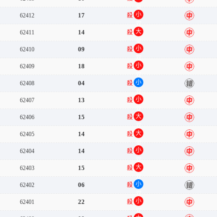
单
小
17
62412
殺
中
双
大
14
62411
殺
中
单
小
09
62410
殺
中
双
小
18
62409
殺
中
双
小
04
62408
殺
错
双
小
13
62407
殺
中
双
大
15
62406
殺
中
双
大
14
62405
殺
中
单
小
14
62404
殺
中
双
大
15
62403
殺
中
双
小
06
62402
殺
错
双
小
22
62401
殺
中
双