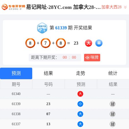
易记网址-28YC.com 加拿大28-加拿大28预测|28在线预测咪牌查询|加拿大PC结果查询|加拿大PC在线预测_专注研究咪牌_加拿大PC28_官方!
加拿大西28
第
61339
期 开奖结果
+
+
=
8
7
8
23
大
单
距离下期开奖：
00
:
00
咪牌
预测
结果
走势
统计
期号
号码
预测
结果
61340
---
大
---
单
23
61339
小
错
07
61338
大
错
13
61337
大
错