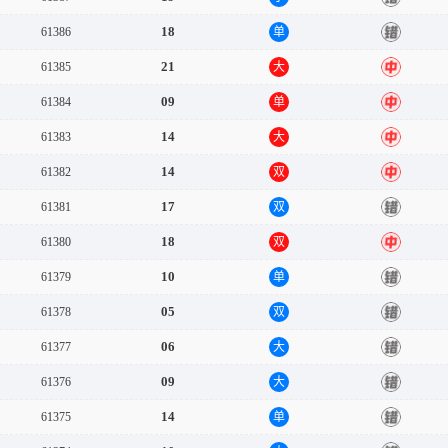
18
61386
单
错
21
61385
大
中
09
61384
单
中
14
61383
大
中
14
61382
双
中
17
61381
双
错
18
61380
双
中
10
61379
单
错
05
61378
双
错
06
61377
大
错
09
61376
大
错
14
61375
单
错