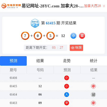
易记网址-28YC.com 加拿大28-加拿大28预测|28在线预测咪牌查询|加拿大PC结果查询|加拿大PC在线预测_专注研究咪牌_加拿大PC28_官方!
加拿大西28
第
61415
期 开奖结果
+
+
=
7
0
5
12
小
双
距离下期开奖：
03
:
27
咪牌
预测
结果
走势
统计
期号
号码
预测
结果
61416
---
小
---
12
61415
小
中
06
61414
大
错
09
61413
单
中