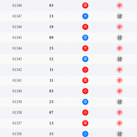
03
61348
单
中
13
61347
大
错
19
61346
大
中
09
61345
双
错
15
61344
大
中
12
61343
单
错
11
61342
小
中
11
61341
单
中
03
61340
小
中
23
61339
双
错
07
61338
小
中
13
61337
单
中
15
61336
小
错