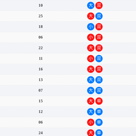
10
大
双
25
大
双
18
小
双
06
小
双
22
大
双
11
小
双
16
大
双
13
大
双
07
大
双
15
大
单
12
大
单
06
小
单
24
大
单