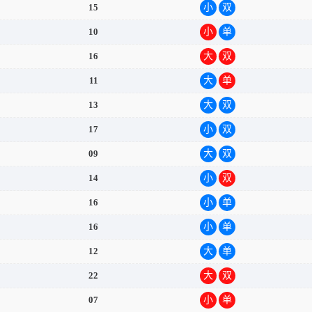
15
小
双
10
小
单
16
大
双
11
大
单
13
大
双
17
小
双
09
大
双
14
小
双
16
小
单
16
小
单
12
大
单
22
大
双
07
小
单