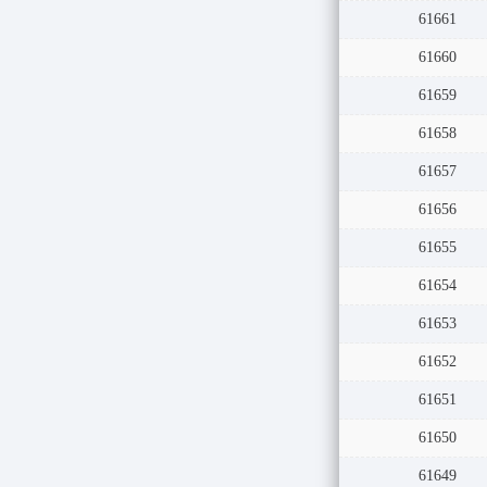
61661
61660
61659
61658
61657
61656
61655
61654
61653
61652
61651
61650
61649