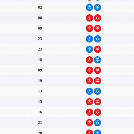
02
大
单
08
小
双
09
小
单
23
小
双
23
小
单
18
大
单
09
小
单
19
大
单
13
大
双
15
大
单
16
大
双
21
大
双
20
大
单