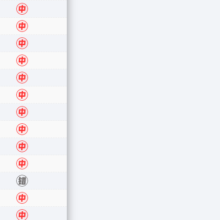
中
中
中
中
中
中
中
中
中
中
错
中
中