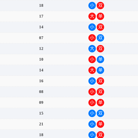
18
小
双
17
大
单
14
小
双
07
小
双
12
大
双
10
小
单
14
大
单
16
小
双
08
小
双
09
小
单
15
小
双
21
小
单
18
小
双