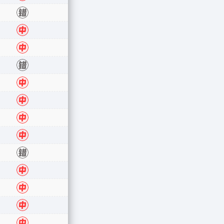
错
中
中
错
中
中
中
中
错
中
中
中
中