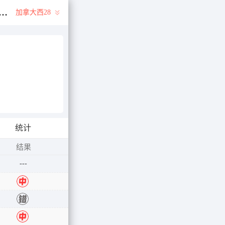
com 加拿大28-加拿大28预测|28在线预测咪牌查询|加拿大PC结果查询|加拿大PC在线预测_专注研究咪牌_加拿大PC28_官方!
加拿大西28
统计
结果
---
中
错
中