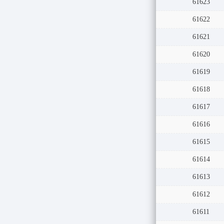
61623
61622
61621
61620
61619
61618
61617
61616
61615
61614
61613
61612
61611