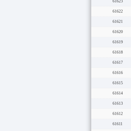
61623
61622
61621
61620
61619
61618
61617
61616
61615
61614
61613
61612
61611