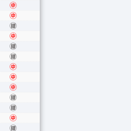
中
中
错
中
错
错
中
中
中
错
错
中
错