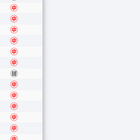
中
中
中
中
中
中
错
中
中
中
中
中
中