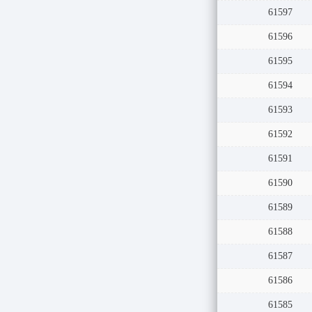
61597
61596
61595
61594
61593
61592
61591
61590
61589
61588
61587
61586
61585