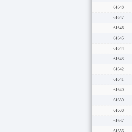
61648
61647
61646
61645
61644
61643
61642
61641
61640
61639
61638
61637
61636