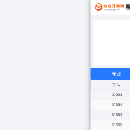
预测
期号
61665
61664
61663
61662