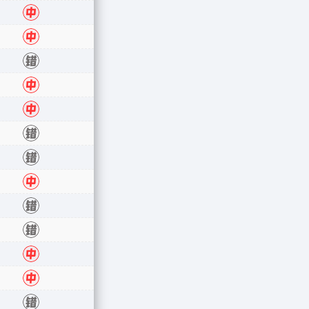
中
中
错
中
中
错
错
中
错
错
中
中
错