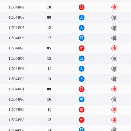
18
115044999
双
中
09
115044998
大
错
12
115044997
大
错
17
115044996
双
错
05
115044995
小
中
15
115044994
双
错
11
115044993
大
错
13
115044992
大
错
08
115044991
双
中
16
115044990
单
错
11
115044989
单
中
12
115044988
小
中
13
115044987
双
错