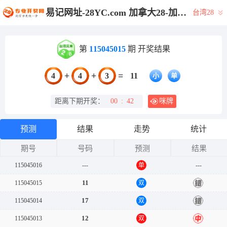
易记网址-28YC.com 加拿大28-加拿大28预测|28在线预测咪牌查询|加拿大PC结果查询|加拿大PC在线预测_专注研究咪牌_加拿大PC28_官方!
台湾28
第
115045015
期 开奖结果
+
+
=
4
4
3
11
小
单
距离下期开奖：
00
:
42
咪牌
预测
结果
走势
统计
期号
号码
预测
结果
115045016
---
单
---
11
115045015
双
错
17
115045014
双
错
12
115045013
双
中