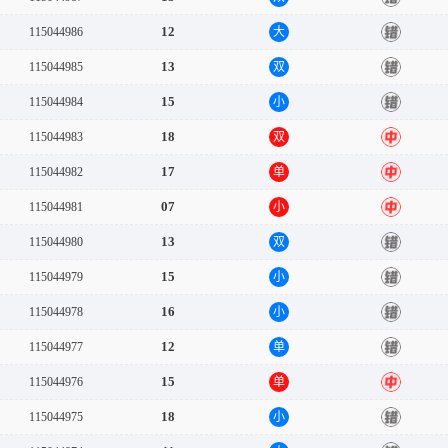
12
115044986
大
错
13
115044985
双
错
15
115044984
小
错
18
115044983
双
中
17
115044982
单
中
07
115044981
小
中
13
115044980
双
错
15
115044979
小
错
16
115044978
小
错
12
115044977
单
错
15
115044976
单
中
18
115044975
小
错