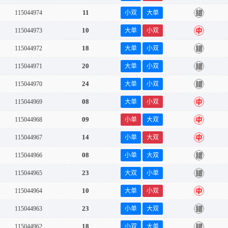
11
115044974
小双
大单
错
10
115044973
大单
小双
中
18
115044972
大单
小双
错
20
115044971
大单
小双
错
24
115044970
大单
小双
错
08
115044969
大单
小双
中
09
115044968
小单
大双
中
14
115044967
小单
大双
中
08
115044966
小单
大双
错
23
115044965
大双
小单
错
10
115044964
大单
小双
中
23
115044963
小单
大双
错
18
115044962
小双
大单
错