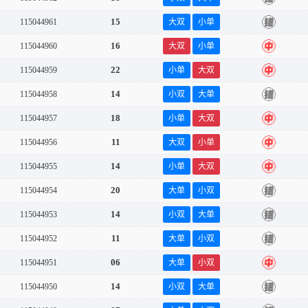
15
115044961
大双
小单
错
16
115044960
大双
小单
中
22
115044959
小单
大双
中
14
115044958
小双
大单
错
18
115044957
小单
大双
中
11
115044956
大双
小单
中
14
115044955
小单
大双
中
20
115044954
大单
小双
错
14
115044953
小双
大单
错
11
115044952
大单
小双
错
06
115044951
大单
小双
中
14
115044950
小双
大单
错