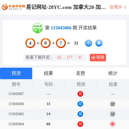
易记网址-28YC.com 加拿大28-加拿大28预测|28在线预测咪牌查询|加拿大PC结果查询|加拿大PC在线预测_专注研究咪牌_加拿大PC28_官方!
台湾28
第
115045066
期 开奖结果
+
+
=
4
0
7
11
小
单
距离下期开奖：
02
:
177
:
35
咪牌
预测
结果
走势
统计
期号
号码
预测
结果
115045067
---
双
---
11
115045066
双
错
14
115045065
单
错
06
115045064
双
中