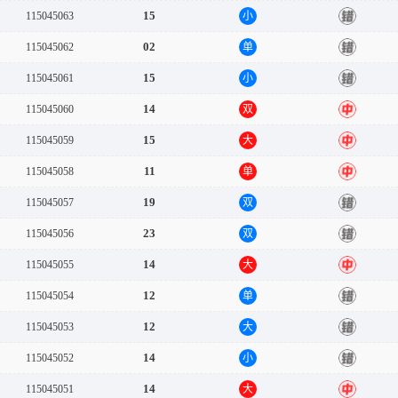
15
115045063
小
错
02
115045062
单
错
15
115045061
小
错
14
115045060
双
中
15
115045059
大
中
11
115045058
单
中
19
115045057
双
错
23
115045056
双
错
14
115045055
大
中
12
115045054
单
错
12
115045053
大
错
14
115045052
小
错
14
115045051
大
中