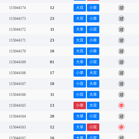
12
115044174
大双
小单
错
23
115044173
大双
小单
错
11
115044172
大单
小双
错
23
115044171
大双
小单
错
10
115044170
大双
小单
错
01
115044169
大单
小双
错
17
115044168
小单
大双
错
18
115044167
小双
大单
错
11
115044166
小双
大单
错
13
115044165
小单
大双
中
20
115044164
大单
小双
错
12
115044163
大单
小双
中
16
115044162
大单
小双
错