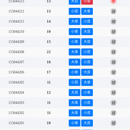
13
115044213
大双
小单
中
13
115044212
小双
大单
错
14
115044211
大单
小双
错
10
115044210
小单
大双
错
15
115044209
小单
大双
错
22
115044208
大单
小双
错
16
115044207
大单
小双
错
17
115044206
小单
大双
错
11
115044205
小双
大单
错
12
115044204
大双
小单
错
11
115044203
大单
小双
错
11
115044202
大单
小双
错
10
115044201
小单
大双
错