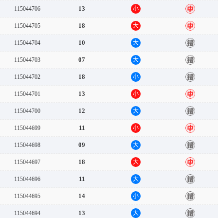
13
115044706
小
中
18
115044705
大
中
10
115044704
大
错
07
115044703
大
错
18
115044702
小
错
13
115044701
小
中
12
115044700
大
错
11
115044699
小
中
09
115044698
大
错
18
115044697
大
中
11
115044696
大
错
14
115044695
小
错
13
115044694
大
错