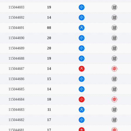
19
115044693
小
错
14
115044692
小
错
08
115044691
大
错
20
115044690
小
错
20
115044689
小
错
19
115044688
小
错
14
115044687
大
中
15
115044686
小
错
14
115044685
小
错
10
115044684
小
中
11
115044683
大
错
17
115044682
小
错
17
115044681
大
中