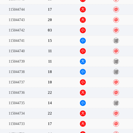
17
115044744
大
中
20
115044743
大
中
03
115044742
小
中
15
115044741
小
错
11
115044740
小
中
11
115044739
大
错
18
115044738
小
错
10
115044737
小
中
22
115044736
大
中
14
115044735
小
错
22
115044734
大
中
17
115044733
大
中