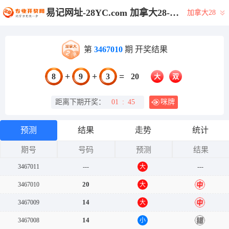
易记网址-28YC.com 加拿大28-加拿大28预测|28在线预测咪牌查询|加拿大PC结果查询|加拿大PC在线预测_专注研究咪牌_加拿大PC28_官方!
加拿大28
第
3467010
期 开奖结果
+
+
=
8
9
3
20
大
双
距离下期开奖：
01
:
45
咪牌
预测
结果
走势
统计
期号
号码
预测
结果
3467011
---
大
---
20
3467010
大
中
14
3467009
大
中
14
3467008
小
错