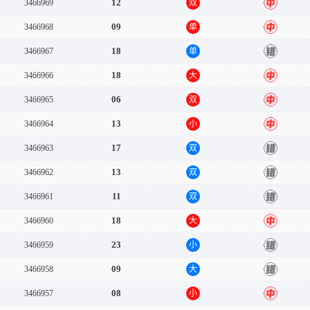
12
3466969
双
中
09
3466968
单
中
18
3466967
单
错
18
3466966
大
中
06
3466965
双
中
13
3466964
小
中
17
3466963
双
错
13
3466962
双
错
11
3466961
双
错
18
3466960
大
中
23
3466959
小
错
09
3466958
大
错
08
3466957
小
中