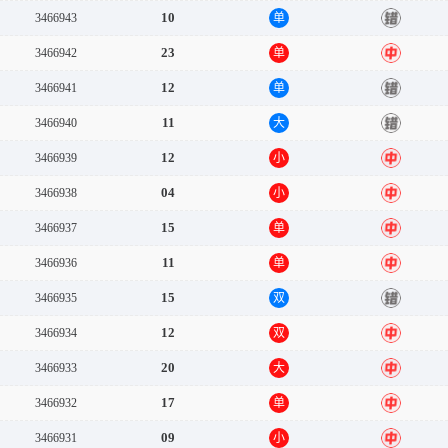
10
3466943
单
错
23
3466942
单
中
12
3466941
单
错
11
3466940
大
错
12
3466939
小
中
04
3466938
小
中
15
3466937
单
中
11
3466936
单
中
15
3466935
双
错
12
3466934
双
中
20
3466933
大
中
17
3466932
单
中
09
3466931
小
中