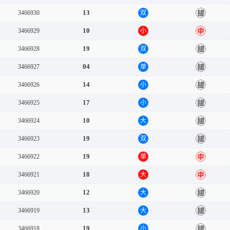
13
3466930
双
错
10
3466929
小
中
19
3466928
双
错
04
3466927
单
错
14
3466926
小
错
17
3466925
小
错
10
3466924
大
错
19
3466923
双
错
19
3466922
单
中
18
3466921
大
中
12
3466920
大
错
13
3466919
大
错
19
3466918
小
错