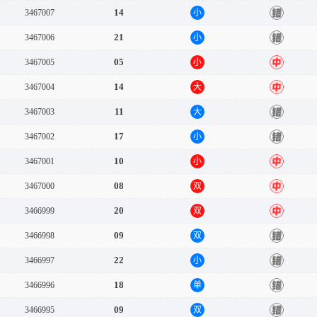
14
3467007
小
错
21
3467006
小
错
05
3467005
小
中
14
3467004
大
中
11
3467003
大
错
17
3467002
小
错
10
3467001
小
中
08
3467000
双
中
20
3466999
双
中
09
3466998
双
错
22
3466997
小
错
18
3466996
单
错
09
3466995
双
错