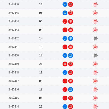
10
3467456
大
双
中
06
3467455
大
双
中
07
3467454
小
单
中
09
3467453
小
单
中
14
3467452
小
单
错
13
3467451
小
单
中
13
3467450
大
双
错
20
3467449
大
双
中
18
3467448
小
双
中
09
3467447
小
单
中
13
3467446
小
双
中
08
3467445
小
双
中
20
3467444
小
双
中