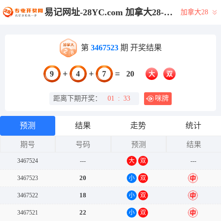
易记网址-28YC.com 加拿大28-加拿大28预测|28在线预测咪牌查询|加拿大PC结果查询|加拿大PC在线预测_专注研究咪牌_加拿大PC28_官方!
加拿大28
第
3467523
期 开奖结果
+
+
=
9
4
7
20
大
双
距离下期开奖：
01
:
33
咪牌
预测
结果
走势
统计
期号
号码
预测
结果
3467524
---
大
双
---
20
3467523
小
双
中
18
3467522
小
双
中
22
3467521
小
双
中