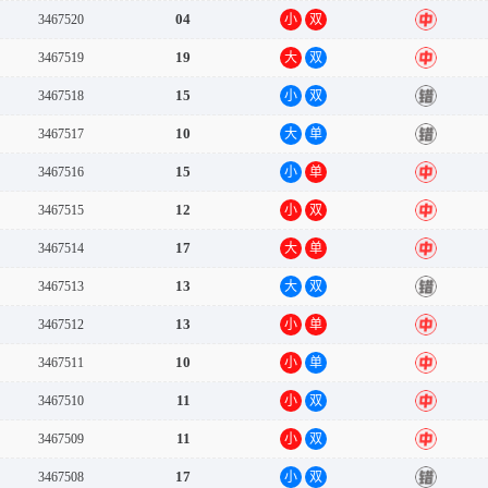
04
3467520
小
双
中
19
3467519
大
双
中
15
3467518
小
双
错
10
3467517
大
单
错
15
3467516
小
单
中
12
3467515
小
双
中
17
3467514
大
单
中
13
3467513
大
双
错
13
3467512
小
单
中
10
3467511
小
单
中
11
3467510
小
双
中
11
3467509
小
双
中
17
3467508
小
双
错