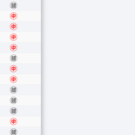
错
中
中
中
中
错
中
中
错
错
错
中
错