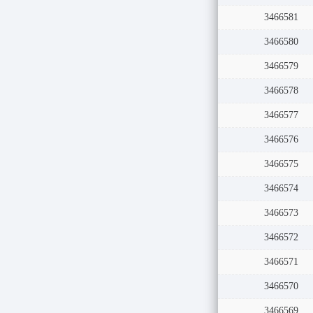
3466581
3466580
3466579
3466578
3466577
3466576
3466575
3466574
3466573
3466572
3466571
3466570
3466569