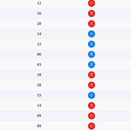
12
小
16
大
20
大
14
小
12
大
06
大
03
大
18
大
20
大
15
小
14
大
09
小
09
小