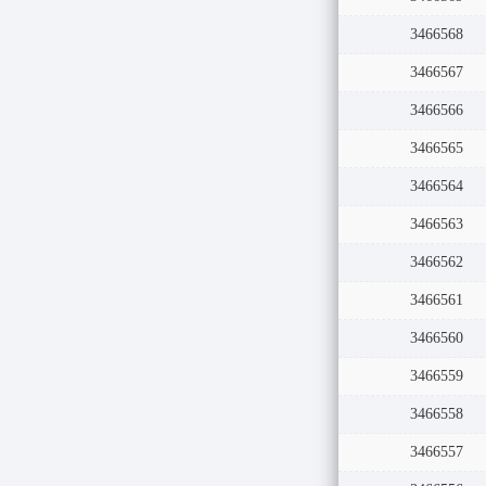
3466568
3466567
3466566
3466565
3466564
3466563
3466562
3466561
3466560
3466559
3466558
3466557