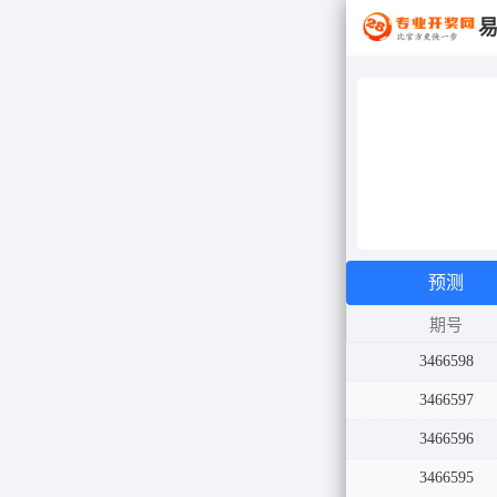
预测
期号
3466598
3466597
3466596
3466595