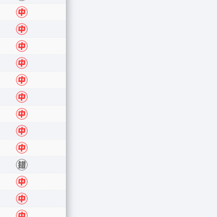
中
中
中
中
中
中
中
中
中
错
中
中
中