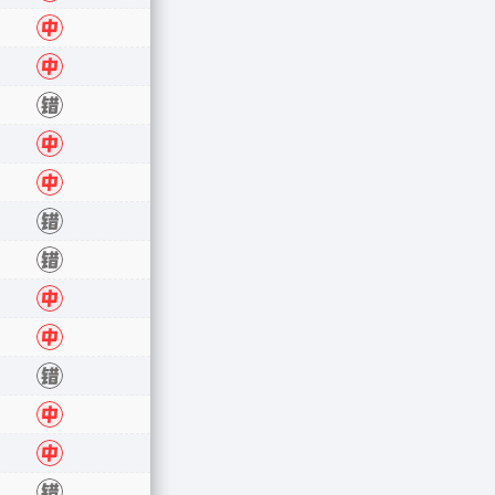
中
中
错
中
中
错
错
中
中
错
中
中
错