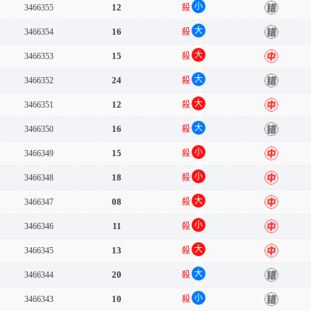
小
12
3466355
殺
错
双
大
16
3466354
殺
错
双
大
15
3466353
殺
中
双
大
24
3466352
殺
错
双
大
12
3466351
殺
中
双
大
16
3466350
殺
错
双
小
15
3466349
殺
中
双
小
18
3466348
殺
中
双
大
08
3466347
殺
中
单
小
11
3466346
殺
中
双
大
13
3466345
殺
中
单
大
20
3466344
殺
错
双
小
10
3466343
殺
错