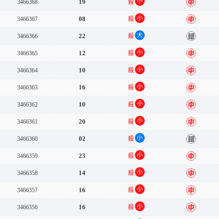
小
19
3466368
殺
中
双
小
08
3466367
殺
中
单
大
22
3466366
殺
错
双
小
12
3466365
殺
中
单
小
10
3466364
殺
中
单
小
16
3466363
殺
中
单
小
10
3466362
殺
中
单
小
20
3466361
殺
中
双
小
02
3466360
殺
错
双
小
23
3466359
殺
中
单
小
14
3466358
殺
中
单
小
16
3466357
殺
中
双
小
16
3466356
殺
中
单