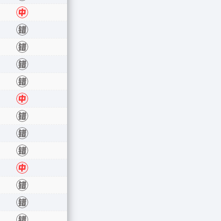
中
错
错
错
错
中
错
错
错
中
错
错
错