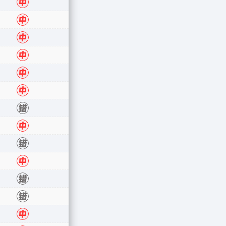
中
中
中
中
中
中
错
中
错
中
错
错
中