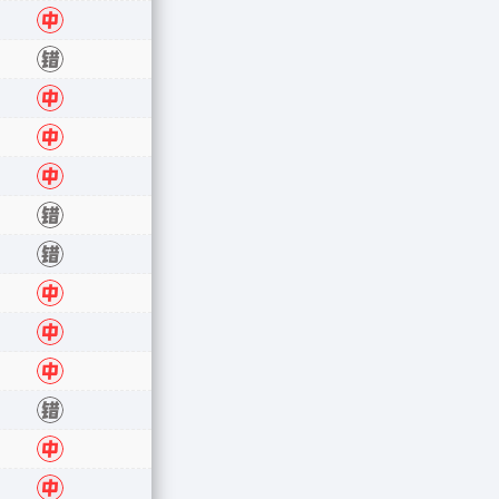
中
错
中
中
中
错
错
中
中
中
错
中
中