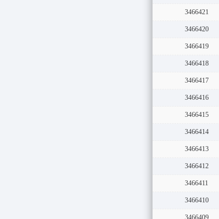
3466421
3466420
3466419
3466418
3466417
3466416
3466415
3466414
3466413
3466412
3466411
3466410
3466409