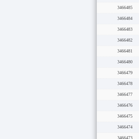
3466485
3466484
3466483
3466482
3466481
3466480
3466479
3466478
3466477
3466476
3466475
3466474
3466473