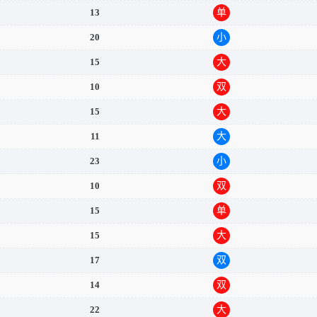
13
单
20
小
15
大
10
双
15
大
11
大
23
小
10
双
15
单
15
大
17
双
14
双
22
大