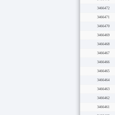
3466472
3466471
3466470
3466469
3466468
3466467
3466466
3466465
3466464
3466463
3466462
3466461