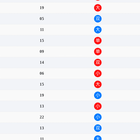
19
大
05
双
11
大
15
单
09
单
14
双
06
小
15
大
19
小
13
小
22
小
13
双
11
大