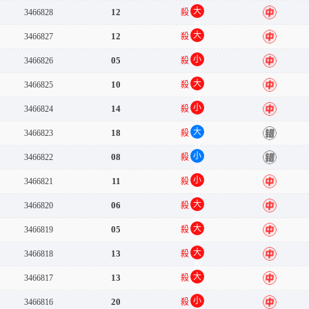
双
大
12
3466828
殺
中
单
大
12
3466827
殺
中
单
小
05
3466826
殺
中
双
大
10
3466825
殺
中
双
小
14
3466824
殺
中
双
大
18
3466823
殺
错
双
小
08
3466822
殺
错
双
小
11
3466821
殺
中
双
大
06
3466820
殺
中
双
大
05
3466819
殺
中
单
大
13
3466818
殺
中
双
大
13
3466817
殺
中
双
小
20
3466816
殺
中