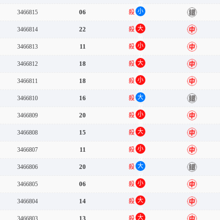
双
小
06
3466815
殺
错
双
大
22
3466814
殺
中
单
小
11
3466813
殺
中
双
大
18
3466812
殺
中
单
小
18
3466811
殺
中
双
大
16
3466810
殺
错
双
小
20
3466809
殺
中
单
大
15
3466808
殺
中
双
小
11
3466807
殺
中
双
大
20
3466806
殺
错
双
小
06
3466805
殺
中
单
大
14
3466804
殺
中
单
大
13
3466803
殺
中