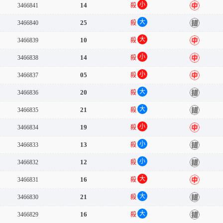
小
14
3466841
殺
中
双
大
25
3466840
殺
错
单
大
10
3466839
殺
中
单
小
14
3466838
殺
中
双
小
05
3466837
殺
中
双
大
20
3466836
殺
错
双
大
21
3466835
殺
错
单
小
19
3466834
殺
中
双
小
13
3466833
殺
错
单
小
12
3466832
殺
错
双
大
16
3466831
殺
中
单
大
21
3466830
殺
错
单
大
16
3466829
殺
错