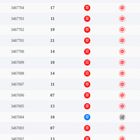
17
3467704
单
中
11
3467703
单
中
19
3467702
单
中
21
3467701
单
中
14
3467700
双
中
10
3467699
双
中
14
3467698
双
中
11
3467697
单
中
07
3467696
单
中
13
3467695
单
中
10
3467694
单
错
07
3467693
单
中
13
3467692
单
中