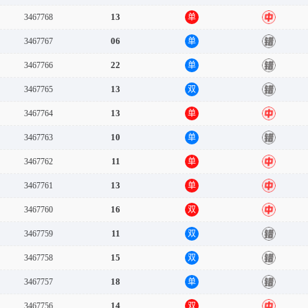
13
3467768
单
中
06
3467767
单
错
22
3467766
单
错
13
3467765
双
错
13
3467764
单
中
10
3467763
单
错
11
3467762
单
中
13
3467761
单
中
16
3467760
双
中
11
3467759
双
错
15
3467758
双
错
18
3467757
单
错
14
3467756
双
中