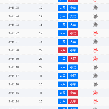
12
3466125
大双
小单
错
19
3466124
小单
大双
错
16
3466123
小双
大单
错
12
3466122
大单
小双
中
18
3466121
小双
大单
错
22
3466120
大双
小单
中
20
3466119
小单
大双
中
22
3466118
大单
小双
错
11
3466117
大单
小双
错
15
3466116
大双
小单
错
11
3466115
大双
小单
中
17
3466114
小双
大单
中