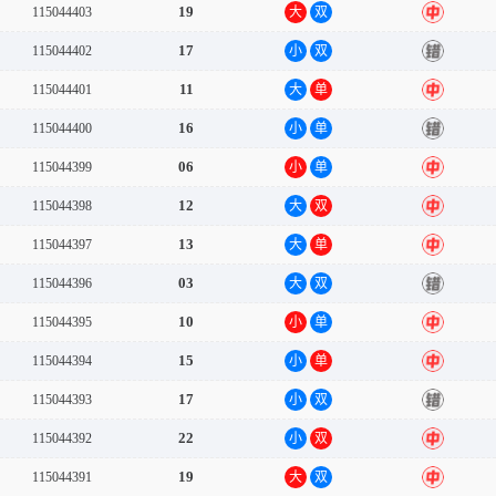
19
115044403
大
双
中
17
115044402
小
双
错
11
115044401
大
单
中
16
115044400
小
单
错
06
115044399
小
单
中
12
115044398
大
双
中
13
115044397
大
单
中
03
115044396
大
双
错
10
115044395
小
单
中
15
115044394
小
单
中
17
115044393
小
双
错
22
115044392
小
双
中
19
115044391
大
双
中