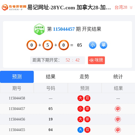
易记网址-28YC.com 加拿大28-加拿大28预测|28在线预测咪牌查询|加拿大PC结果查询|加拿大PC在线预测_专注研究咪牌_加拿大PC28_官方!
台湾28
第
115044457
期 开奖结果
+
+
=
0
5
0
05
小
单
距离下期开奖：
52
:
42
咪牌
预测
结果
走势
统计
期号
号码
预测
结果
115044458
---
大
双
---
05
115044457
小
单
中
19
115044456
大
单
中
04
115044455
大
双
中