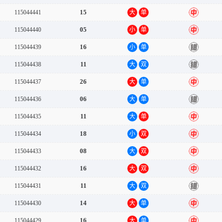
15
115044441
大
单
中
05
115044440
小
单
中
16
115044439
小
单
错
11
115044438
大
双
错
26
115044437
大
单
中
06
115044436
大
单
错
11
115044435
大
单
中
18
115044434
小
双
中
08
115044433
大
双
中
16
115044432
大
双
中
11
115044431
大
双
错
14
115044430
大
单
中
16
115044429
大
单
中