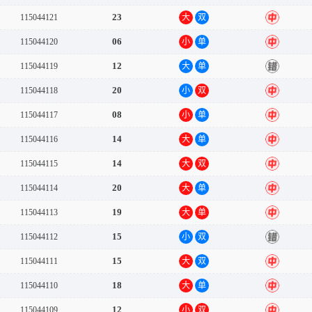
23
115044121
大
双
中
06
115044120
小
单
中
12
115044119
大
单
错
20
115044118
小
双
中
08
115044117
小
单
中
14
115044116
大
单
中
14
115044115
大
双
中
20
115044114
大
单
中
19
115044113
大
单
中
15
115044112
小
双
错
15
115044111
大
双
中
18
115044110
大
单
中
12
115044109
小
双
中