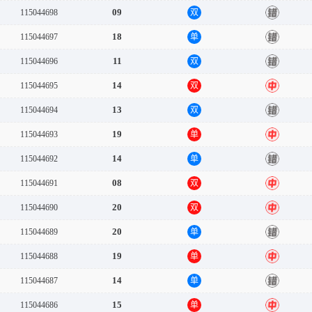
09
115044698
双
错
18
115044697
单
错
11
115044696
双
错
14
115044695
双
中
13
115044694
双
错
19
115044693
单
中
14
115044692
单
错
08
115044691
双
中
20
115044690
双
中
20
115044689
单
错
19
115044688
单
中
14
115044687
单
错
15
115044686
单
中