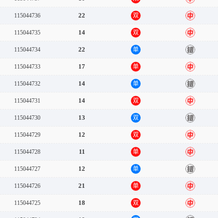
22
115044736
双
中
14
115044735
双
中
22
115044734
单
错
17
115044733
单
中
14
115044732
单
错
14
115044731
双
中
13
115044730
双
错
12
115044729
双
中
11
115044728
单
中
12
115044727
单
错
21
115044726
单
中
18
115044725
双
中