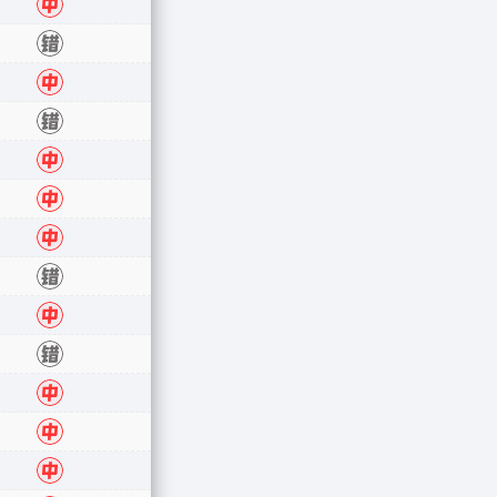
中
错
中
错
中
中
中
错
中
错
中
中
中