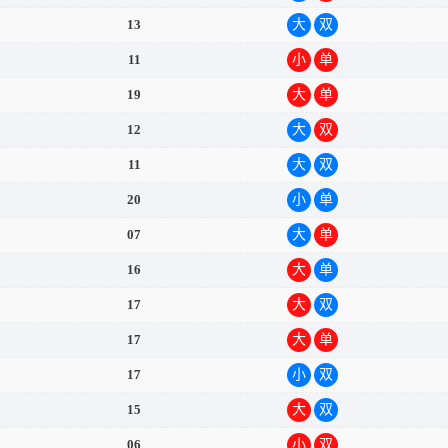
13
大
双
11
小
单
19
大
单
12
大
双
11
大
双
20
小
单
07
大
单
16
大
单
17
大
双
17
大
单
17
小
双
15
大
双
06
小
双