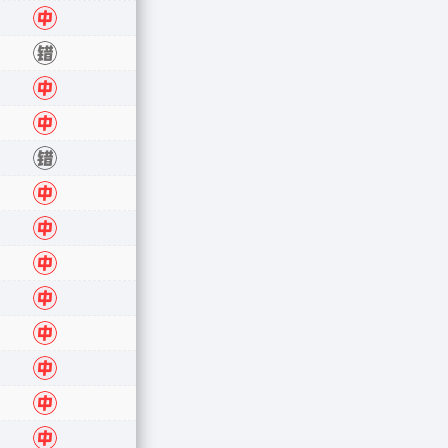
中
错
中
中
错
中
中
中
中
中
中
中
中