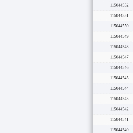
115044552
115044551
115044550
115044549
115044548
115044547
115044546
115044545
115044544
115044543
115044542
115044541
115044540