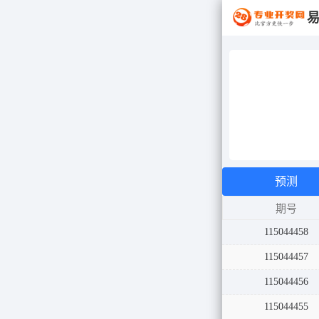
预测
期号
115044458
115044457
115044456
115044455