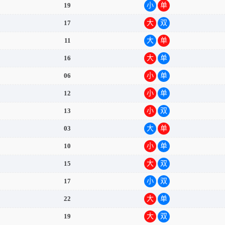
19
小
单
17
大
双
11
大
单
16
大
单
06
小
单
12
小
单
13
小
双
03
大
单
10
小
单
15
大
双
17
小
双
22
大
单
19
大
双