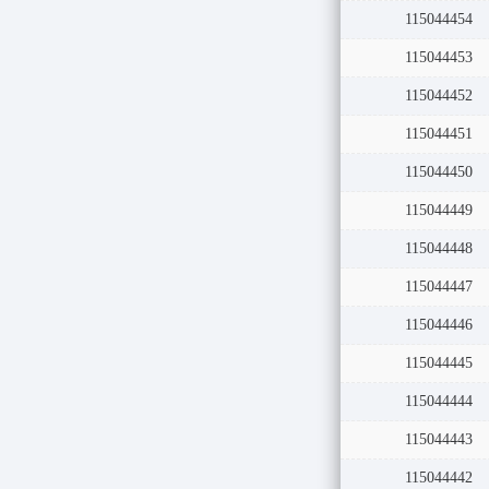
115044454
115044453
115044452
115044451
115044450
115044449
115044448
115044447
115044446
115044445
115044444
115044443
115044442