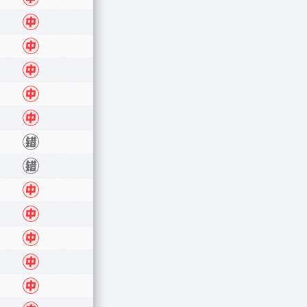
中
中
中
中
中
错
错
中
中
中
中
中