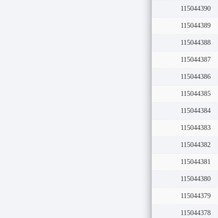
115044390
115044389
115044388
115044387
115044386
115044385
115044384
115044383
115044382
115044381
115044380
115044379
115044378