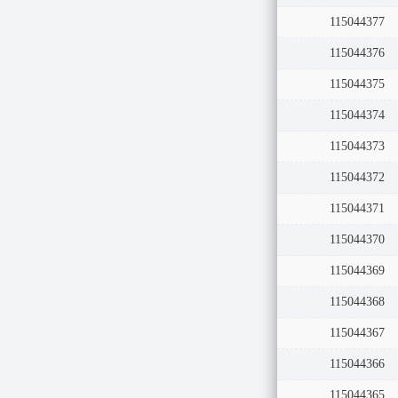
115044377
115044376
115044375
115044374
115044373
115044372
115044371
115044370
115044369
115044368
115044367
115044366
115044365