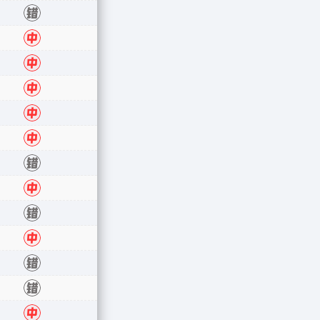
错
中
中
中
中
中
错
中
错
中
错
错
中