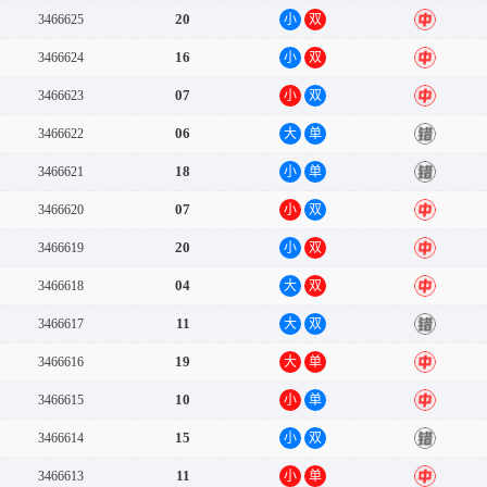
20
3466625
小
双
中
16
3466624
小
双
中
07
3466623
小
双
中
06
3466622
大
单
错
18
3466621
小
单
错
07
3466620
小
双
中
20
3466619
小
双
中
04
3466618
大
双
中
11
3466617
大
双
错
19
3466616
大
单
中
10
3466615
小
单
中
15
3466614
小
双
错
11
3466613
小
单
中