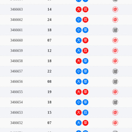
14
3466663
大
双
中
24
3466662
小
双
中
18
3466661
小
单
错
07
3466660
大
单
中
12
3466659
大
双
中
18
3466658
大
单
中
22
3466657
小
单
错
08
3466656
大
单
错
19
3466655
大
单
中
18
3466654
小
单
错
15
3466653
大
双
中
07
3466652
大
单
中