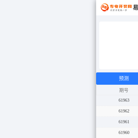
预测
期号
61963
61962
61961
61960