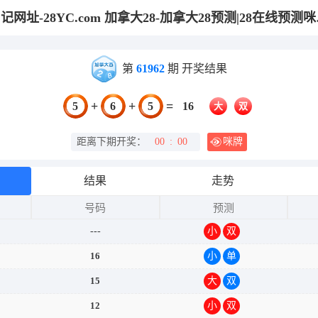
易记网址-28YC.
第
61962
期 开奖结果
+
+
=
5
6
5
16
大
双
距离下期开奖：
00
:
00
咪牌
结果
走势
号码
预测
---
小
双
16
小
单
15
大
双
12
小
双