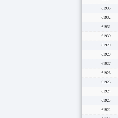
61933
61932
61931
61930
61929
61928
61927
61926
61925
61924
61923
61922