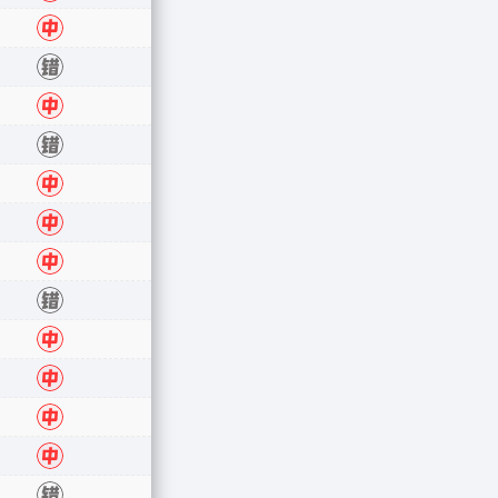
中
错
中
错
中
中
中
错
中
中
中
中
错