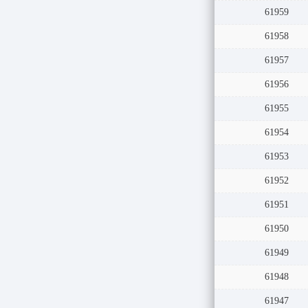
61959
61958
61957
61956
61955
61954
61953
61952
61951
61950
61949
61948
61947