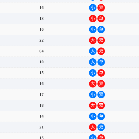
16
小
双
13
小
单
16
小
单
22
大
双
04
大
双
10
大
单
15
小
单
16
大
双
17
小
双
18
大
双
14
小
单
21
大
双
15
小
单