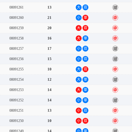
13
08091261
大
双
错
21
08091260
小
单
中
20
08091259
大
双
中
16
08091258
大
单
中
17
08091257
小
双
错
15
08091256
小
双
错
10
08091255
大
双
中
12
08091254
大
单
错
14
08091253
大
单
中
14
08091252
小
单
错
13
08091251
小
双
中
10
08091250
小
双
中
14
08091249
小
单
错