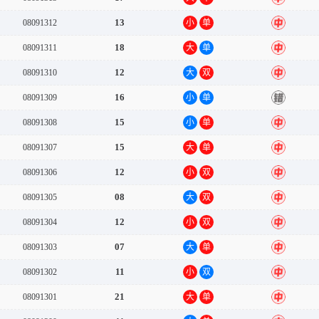
13
08091312
小
单
中
18
08091311
大
单
中
12
08091310
大
双
中
16
08091309
小
单
错
15
08091308
小
单
中
15
08091307
大
单
中
12
08091306
小
双
中
08
08091305
大
双
中
12
08091304
小
双
中
07
08091303
大
单
中
11
08091302
小
双
中
21
08091301
大
单
中