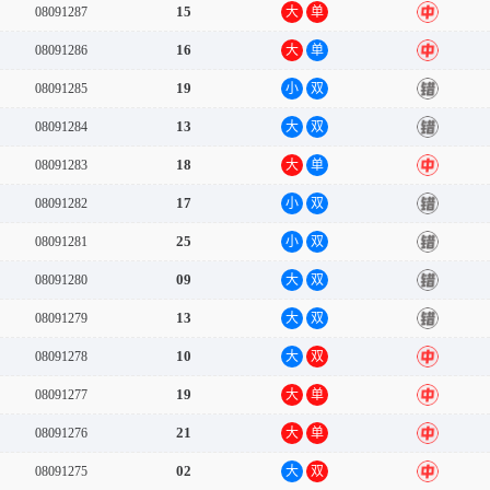
15
08091287
大
单
中
16
08091286
大
单
中
19
08091285
小
双
错
13
08091284
大
双
错
18
08091283
大
单
中
17
08091282
小
双
错
25
08091281
小
双
错
09
08091280
大
双
错
13
08091279
大
双
错
10
08091278
大
双
中
19
08091277
大
单
中
21
08091276
大
单
中
02
08091275
大
双
中