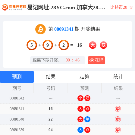
易记网址-28YC.com 加拿大28-加拿大28预测|28在线预测咪牌查询|加拿大PC结果查询|加拿大PC在线预测_专注研究咪牌_加拿大PC28_官方!
比特币28
第
08091341
期 开奖结果
+
+
=
5
9
2
16
大
双
距离下期开奖：
00
:
46
咪牌
预测
结果
走势
统计
期号
号码
预测
结果
08091342
---
小
双
---
16
08091341
大
双
中
22
08091340
大
单
中
04
08091339
大
双
中