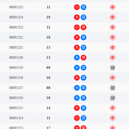
11
08091325
小
双
中
19
08091324
大
双
中
11
08091323
小
单
中
18
08091322
大
单
中
15
08091321
大
双
中
13
08091320
大
单
中
09
08091319
大
双
错
16
08091318
大
单
中
08
08091317
大
单
错
10
08091316
大
单
错
14
08091315
大
单
中
11
08091314
小
双
中
17
08091313
大
单
中