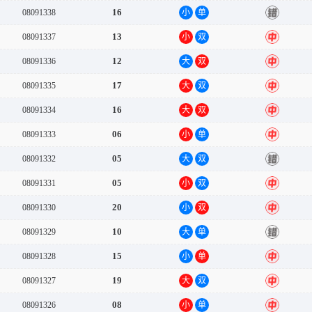
16
08091338
小
单
错
13
08091337
小
双
中
12
08091336
大
双
中
17
08091335
大
双
中
16
08091334
大
双
中
06
08091333
小
单
中
05
08091332
大
双
错
05
08091331
小
双
中
20
08091330
小
双
中
10
08091329
大
单
错
15
08091328
小
单
中
19
08091327
大
双
中
08
08091326
小
单
中