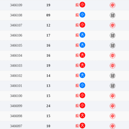
双
小
19
3466109
殺
中
单
小
09
3466108
殺
错
单
小
12
3466107
殺
中
单
大
17
3466106
殺
错
单
大
16
3466105
殺
错
双
大
16
3466104
殺
中
单
大
19
3466103
殺
中
双
大
14
3466102
殺
错
双
小
13
3466101
殺
错
单
小
15
3466100
殺
中
双
小
24
3466099
殺
中
单
大
15
3466098
殺
中
双
大
10
3466097
殺
中