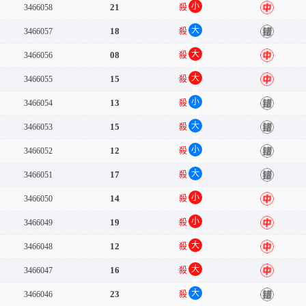
小
21
3466058
殺
中
双
大
18
3466057
殺
错
双
大
08
3466056
殺
中
双
大
15
3466055
殺
中
双
小
13
3466054
殺
错
单
大
15
3466053
殺
错
单
小
12
3466052
殺
错
双
大
17
3466051
殺
错
单
小
14
3466050
殺
中
双
小
19
3466049
殺
中
双
大
12
3466048
殺
中
双
大
16
3466047
殺
中
单
大
23
3466046
殺
错