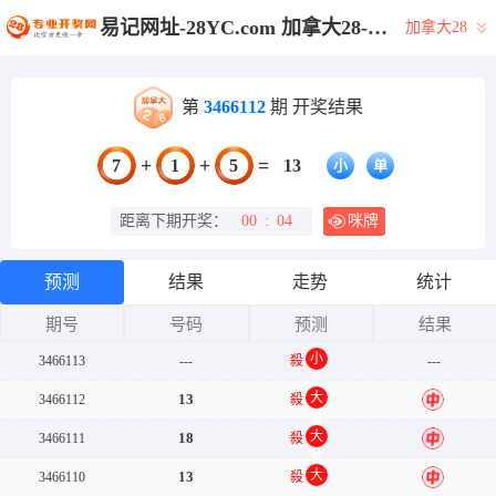
易记网址-28YC.com 加拿大28-加拿大28预测|28在线预测咪牌查询|加拿大PC结果查询|加拿大PC在线预测_专注研究咪牌_加拿大PC28_官方!
加拿大28
第
3466112
期 开奖结果
+
+
=
7
1
5
13
小
单
距离下期开奖：
00
:
04
咪牌
预测
结果
走势
统计
期号
号码
预测
结果
小
3466113
---
殺
---
单
大
13
3466112
殺
中
单
大
18
3466111
殺
中
单
大
13
3466110
殺
中