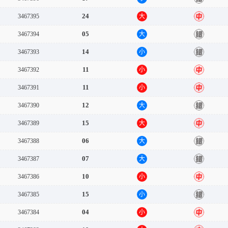
24
3467395
大
中
05
3467394
大
错
14
3467393
小
错
11
3467392
小
中
11
3467391
小
中
12
3467390
大
错
15
3467389
大
中
06
3467388
大
错
07
3467387
大
错
10
3467386
小
中
15
3467385
小
错
04
3467384
小
中