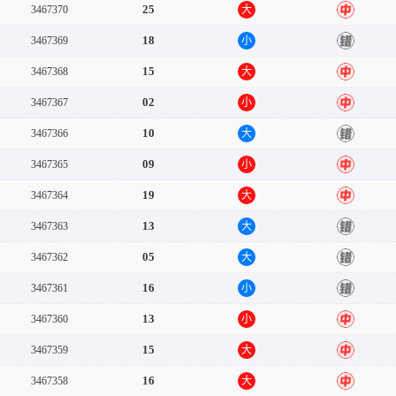
25
3467370
大
中
18
3467369
小
错
15
3467368
大
中
02
3467367
小
中
10
3467366
大
错
09
3467365
小
中
19
3467364
大
中
13
3467363
大
错
05
3467362
大
错
16
3467361
小
错
13
3467360
小
中
15
3467359
大
中
16
3467358
大
中