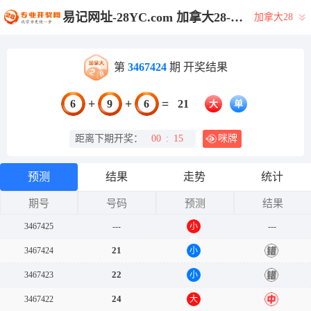
易记网址-28YC.com 加拿大28-加拿大28预测|28在线预测咪牌查询|加拿大PC结果查询|加拿大PC在线预测_专注研究咪牌_加拿大PC28_官方!
加拿大28
第
3467424
期 开奖结果
+
+
=
6
9
6
21
大
单
距离下期开奖：
00
:
15
咪牌
预测
结果
走势
统计
期号
号码
预测
结果
3467425
---
小
---
单
21
3467424
小
错
22
3467423
小
错
24
3467422
大
中