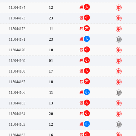
单
大
12
115044174
殺
中
单
小
23
115044173
殺
中
双
大
11
115044172
殺
中
单
大
23
115044171
殺
错
单
小
10
115044170
殺
中
单
小
01
115044169
殺
中
双
大
17
115044168
殺
中
双
大
18
115044167
殺
中
单
小
11
115044166
殺
错
单
大
13
115044165
殺
中
双
小
20
115044164
殺
中
双
小
12
115044163
殺
错
双
小
16
115044162
殺
中