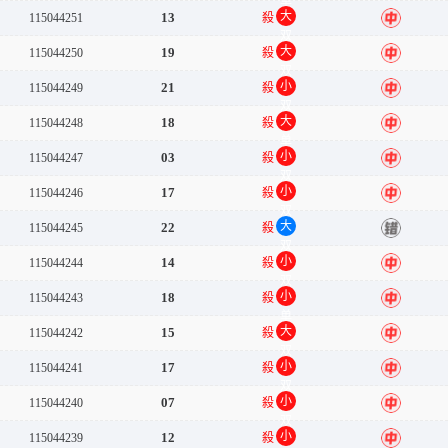
单
大
13
115044251
殺
中
双
大
19
115044250
殺
中
双
小
21
115044249
殺
中
双
大
18
115044248
殺
中
单
小
03
115044247
殺
中
双
小
17
115044246
殺
中
双
大
22
115044245
殺
错
双
小
14
115044244
殺
中
双
小
18
115044243
殺
中
单
大
15
115044242
殺
中
双
小
17
115044241
殺
中
双
小
07
115044240
殺
中
双
小
12
115044239
殺
中