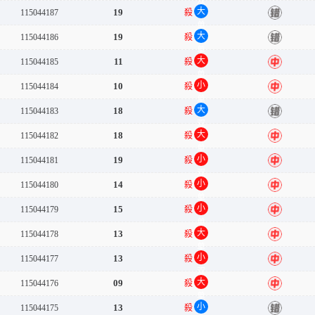
双
大
19
115044187
殺
错
单
大
19
115044186
殺
错
单
大
11
115044185
殺
中
单
小
10
115044184
殺
中
单
大
18
115044183
殺
错
双
大
18
115044182
殺
中
单
小
19
115044181
殺
中
双
小
14
115044180
殺
中
单
小
15
115044179
殺
中
单
大
13
115044178
殺
中
单
小
13
115044177
殺
中
双
大
09
115044176
殺
中
单
小
13
115044175
殺
错