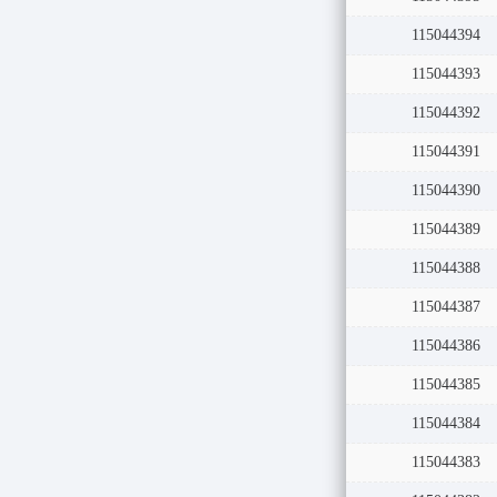
115044394
115044393
115044392
115044391
115044390
115044389
115044388
115044387
115044386
115044385
115044384
115044383