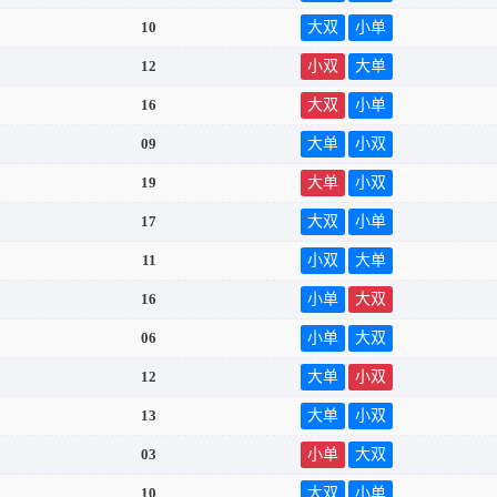
10
大双
小单
12
小双
大单
16
大双
小单
09
大单
小双
19
大单
小双
17
大双
小单
11
小双
大单
16
小单
大双
06
小单
大双
12
大单
小双
13
大单
小双
03
小单
大双
10
大双
小单