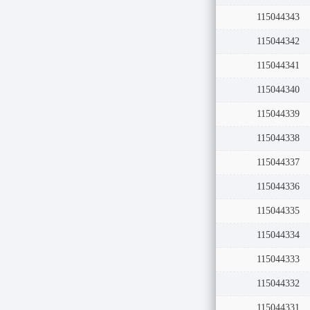
115044343
115044342
115044341
115044340
115044339
115044338
115044337
115044336
115044335
115044334
115044333
115044332
115044331