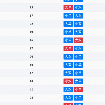
15
大单
小双
17
小单
大双
22
大单
小双
19
小单
大双
16
小单
大双
17
大单
小双
06
大双
小单
10
大双
小单
12
大双
小单
10
小双
大单
11
大双
小单
08
大双
小单