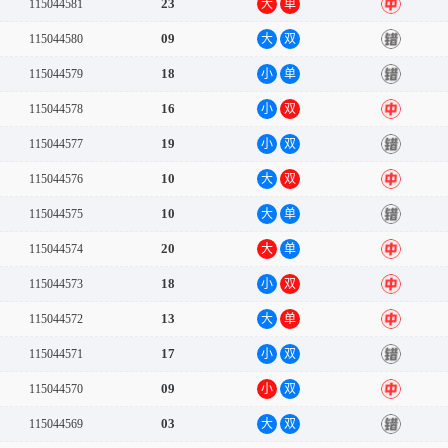
23
115044581
大
单
中
09
115044580
大
双
错
18
115044579
小
单
错
16
115044578
小
双
中
19
115044577
小
双
错
10
115044576
大
双
中
10
115044575
大
单
错
20
115044574
大
单
中
18
115044573
小
双
中
13
115044572
大
单
中
17
115044571
小
双
错
09
115044570
小
双
中
03
115044569
大
双
错