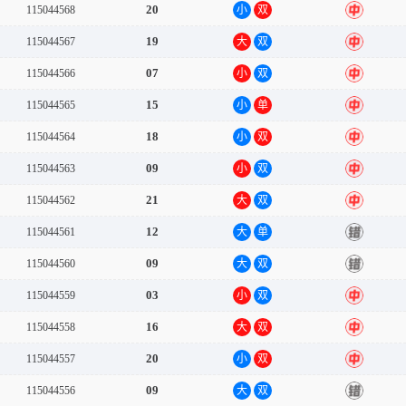
20
115044568
小
双
中
19
115044567
大
双
中
07
115044566
小
双
中
15
115044565
小
单
中
18
115044564
小
双
中
09
115044563
小
双
中
21
115044562
大
双
中
12
115044561
大
单
错
09
115044560
大
双
错
03
115044559
小
双
中
16
115044558
大
双
中
20
115044557
小
双
中
09
115044556
大
双
错