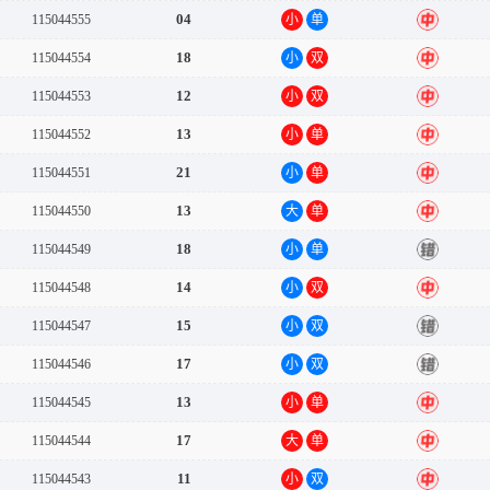
04
115044555
小
单
中
18
115044554
小
双
中
12
115044553
小
双
中
13
115044552
小
单
中
21
115044551
小
单
中
13
115044550
大
单
中
18
115044549
小
单
错
14
115044548
小
双
中
15
115044547
小
双
错
17
115044546
小
双
错
13
115044545
小
单
中
17
115044544
大
单
中
11
115044543
小
双
中