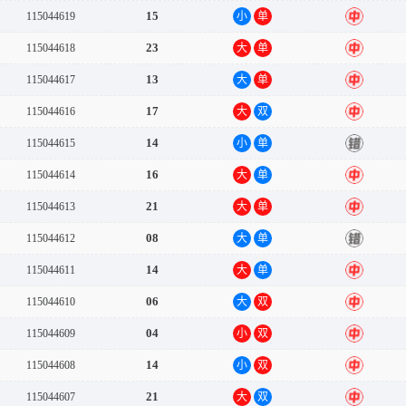
15
115044619
小
单
中
23
115044618
大
单
中
13
115044617
大
单
中
17
115044616
大
双
中
14
115044615
小
单
错
16
115044614
大
单
中
21
115044613
大
单
中
08
115044612
大
单
错
14
115044611
大
单
中
06
115044610
大
双
中
04
115044609
小
双
中
14
115044608
小
双
中
21
115044607
大
双
中