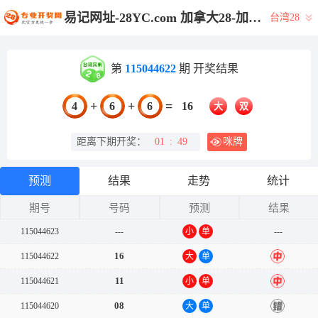
易记网址-28YC.com 加拿大28-加拿大28预测|28在线预测咪牌查询|加拿大PC结果查询|加拿大PC在线预测_专注研究咪牌_加拿大PC28_官方!
台湾28
第
115044622
期 开奖结果
+
+
=
4
6
6
16
大
双
距离下期开奖：
01
:
49
咪牌
预测
结果
走势
统计
期号
号码
预测
结果
115044623
---
小
单
---
16
115044622
大
单
中
11
115044621
小
单
中
08
115044620
大
单
错