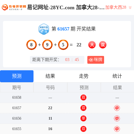
易记网址-28YC.com 加拿大28-加拿大28预测|28在线预测咪牌查询|加拿大PC结果查询|加拿大PC在线预测_专注研究咪牌_加拿大PC28_官方!
加拿大西28
第
61657
期 开奖结果
+
+
=
8
9
5
22
大
双
距离下期开奖：
03
:
45
咪牌
预测
结果
走势
统计
期号
号码
预测
结果
61658
---
双
---
22
61657
双
中
11
61656
单
中
16
61655
双
中