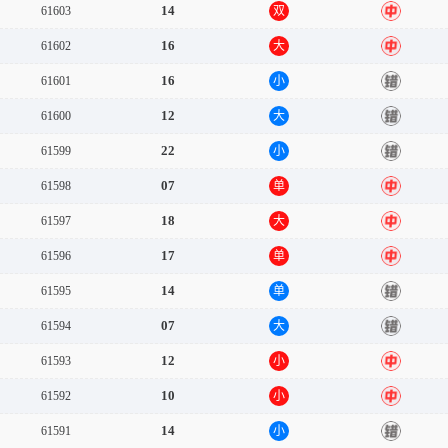
14
61603
双
中
16
61602
大
中
16
61601
小
错
12
61600
大
错
22
61599
小
错
07
61598
单
中
18
61597
大
中
17
61596
单
中
14
61595
单
错
07
61594
大
错
12
61593
小
中
10
61592
小
中
14
61591
小
错