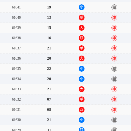
19
61641
小
错
13
61640
单
中
15
61639
大
中
16
61638
双
中
21
61637
单
中
20
61636
大
中
22
61635
小
错
20
61634
小
错
21
61633
大
中
07
61632
单
中
08
61631
双
中
21
61630
小
错
11
61629
双
错