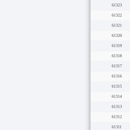
61323
61322
61321
61320
61319
61318
61317
61316
61315
61314
61313
61312
61311