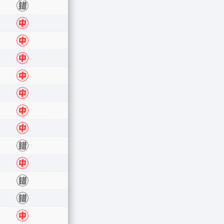
错
中
中
中
中
中
中
中
错
中
错
错
中