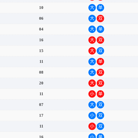
10
大
单
06
大
双
04
大
单
16
大
双
15
大
双
11
大
单
08
大
双
20
大
双
11
小
单
07
大
双
17
小
双
11
小
双
16
小
单