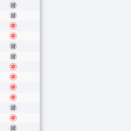
错
错
中
中
错
错
中
中
中
中
错
中
错