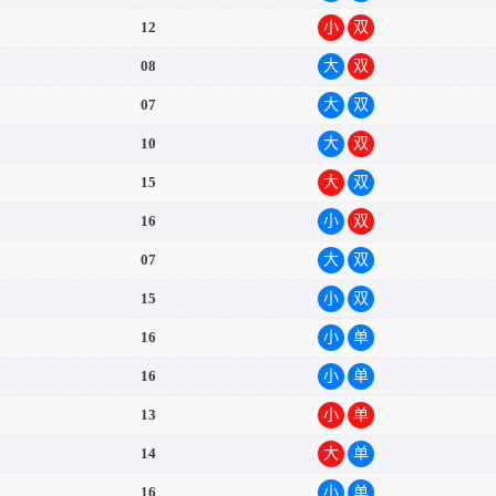
12
小
双
08
大
双
07
大
双
10
大
双
15
大
双
16
小
双
07
大
双
15
小
双
16
小
单
16
小
单
13
小
单
14
大
单
16
小
单