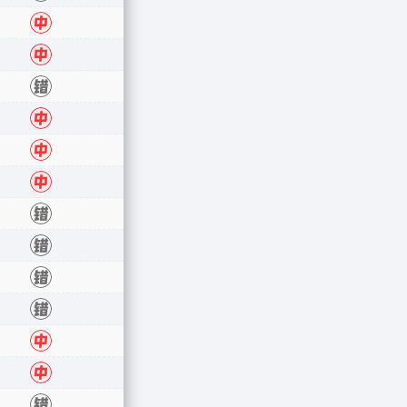
中
中
错
中
中
中
错
错
错
错
中
中
错