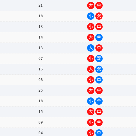
21
大
单
18
小
双
13
小
单
14
大
单
13
大
单
07
小
双
15
大
双
08
小
单
25
大
单
18
小
单
15
大
单
09
小
单
04
小
单