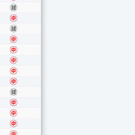
错
中
错
中
中
中
中
中
错
中
中
中
中