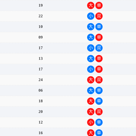
19
大
单
22
小
双
10
大
单
09
大
单
17
小
双
13
大
单
17
小
单
24
大
双
06
大
单
18
大
单
20
大
双
12
小
单
16
大
单