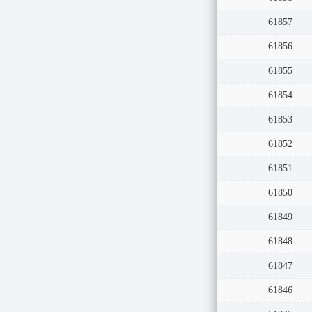
61857
61856
61855
61854
61853
61852
61851
61850
61849
61848
61847
61846