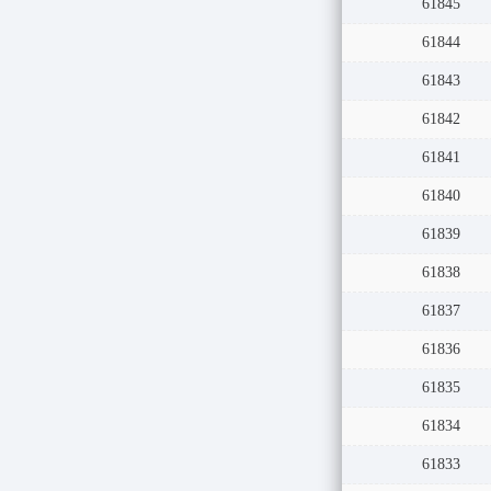
61845
61844
61843
61842
61841
61840
61839
61838
61837
61836
61835
61834
61833