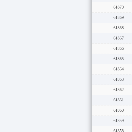
61870
61869
61868
61867
61866
61865
61864
61863
61862
61861
61860
61859
61858