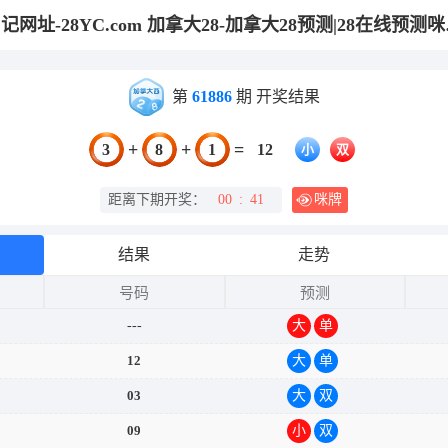
易记网址-28YC.
第
61886
期 开奖结果
+
+
=
3
8
1
12
小
双
距离下期开奖：
00
:
41
咪牌
结果
走势
号码
预测
---
大
单
12
大
单
03
大
双
09
小
双