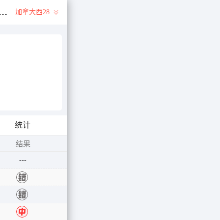
com 加拿大28-加拿大28预测|28在线预测咪牌查询|加拿大PC结果查询|加拿大PC在线预测_专注研究咪牌_加拿大PC28_官方!
加拿大西28
统计
结果
---
错
错
中