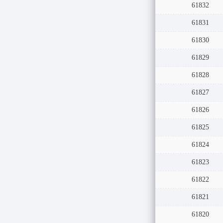
61832
61831
61830
61829
61828
61827
61826
61825
61824
61823
61822
61821
61820