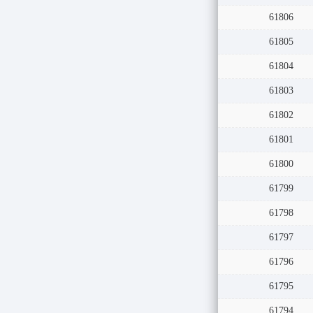
61806
61805
61804
61803
61802
61801
61800
61799
61798
61797
61796
61795
61794