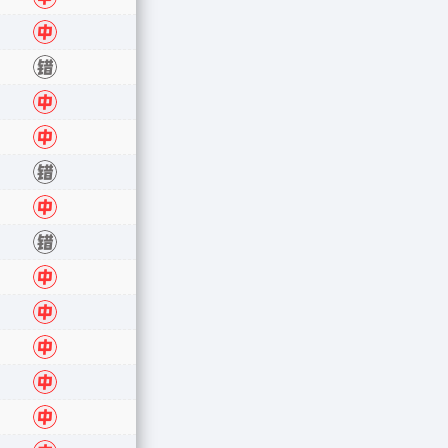
中
错
中
中
错
中
错
中
中
中
中
中