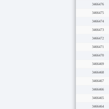
3466476
3466475
3466474
3466473
3466472
3466471
3466470
3466469
3466468
3466467
3466466
3466465
3466464