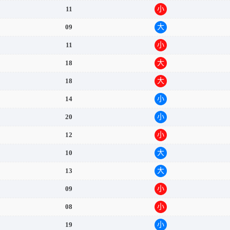
11
小
09
大
11
小
18
大
18
大
14
小
20
小
12
小
10
大
13
大
09
小
08
小
19
小