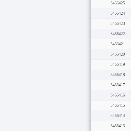
3466425
3466424
3466423
3466422
3466421
3466420
3466419
3466418
3466417
3466416
3466415
3466414
3466413