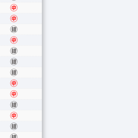
中
中
错
中
错
错
错
中
中
错
中
错
错