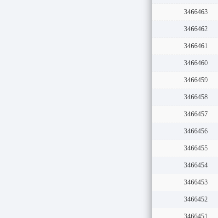
3466463
3466462
3466461
3466460
3466459
3466458
3466457
3466456
3466455
3466454
3466453
3466452
3466451