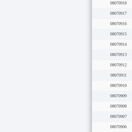
08070918
08070917
08070916
08070915
08070914
08070913
08070912
08070911
08070910
08070909
08070908
08070907
08070906