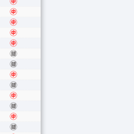
中
中
中
中
中
错
错
中
错
中
错
中
错