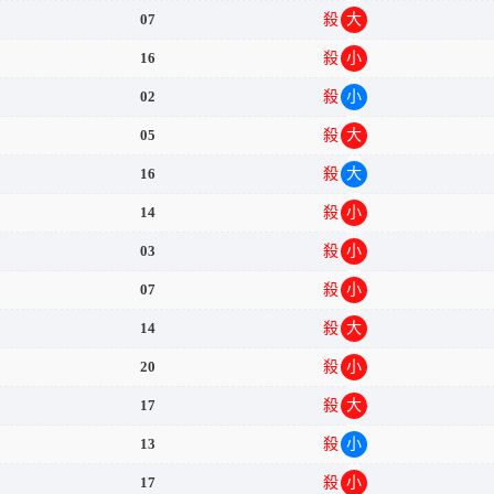
双
07
殺
大
双
16
殺
小
单
02
殺
小
双
05
殺
大
单
16
殺
大
双
14
殺
小
双
03
殺
小
双
07
殺
小
双
14
殺
大
单
20
殺
小
双
17
殺
大
双
13
殺
小
单
17
殺
小