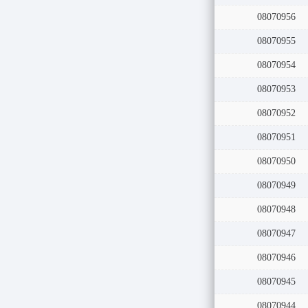
08070956
08070955
08070954
08070953
08070952
08070951
08070950
08070949
08070948
08070947
08070946
08070945
08070944