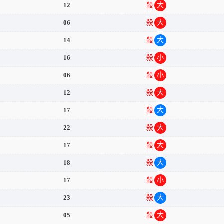
12
殺
大
双
06
殺
大
双
14
殺
大
双
16
殺
小
双
06
殺
小
单
12
殺
大
单
17
殺
大
单
22
殺
大
单
17
殺
大
双
18
殺
大
双
17
殺
小
双
23
殺
大
单
05
殺
大