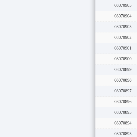
08070905
08070904
08070903
08070902
08070901
08070900
08070899
08070898
08070897
08070896
08070895
08070894
08070893