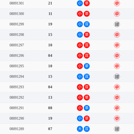
21
08091301
小
单
中
11
08091300
小
单
中
19
08091299
小
双
错
15
08091298
小
单
中
10
08091297
小
双
中
04
08091296
小
双
中
10
08091295
小
单
中
15
08091294
小
双
错
04
08091293
小
双
中
13
08091292
小
单
中
08
08091291
小
单
中
19
08091290
小
单
中
07
08091289
大
双
错