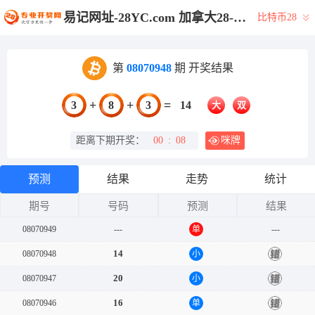
易记网址-28YC.com 加拿大28-加拿大28预测|28在线预测咪牌查询|加拿大PC结果查询|加拿大PC在线预测_专注研究咪牌_加拿大PC28_官方!
比特币28
第
08070948
期 开奖结果
+
+
=
3
8
3
14
大
双
距离下期开奖：
00
:
08
咪牌
预测
结果
走势
统计
期号
号码
预测
结果
08070949
---
单
---
14
08070948
小
错
20
08070947
小
错
16
08070946
单
错